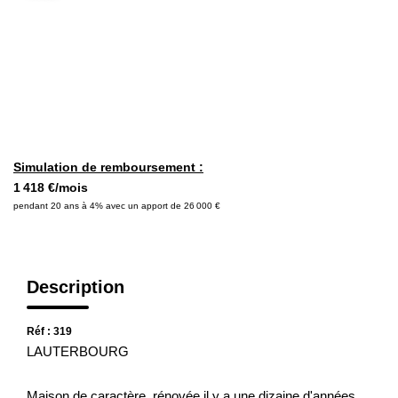
PRÉSENTATION
CONTACT
03.88.94.35.37
Simulation de remboursement :
agence@immo-alsace.fr
1 418 €/mois
pendant 20 ans à 4% avec un apport de 26 000 €
EN
Description
Réf : 319
LAUTERBOURG
Maison de caractère, rénovée il y a une dizaine d'années