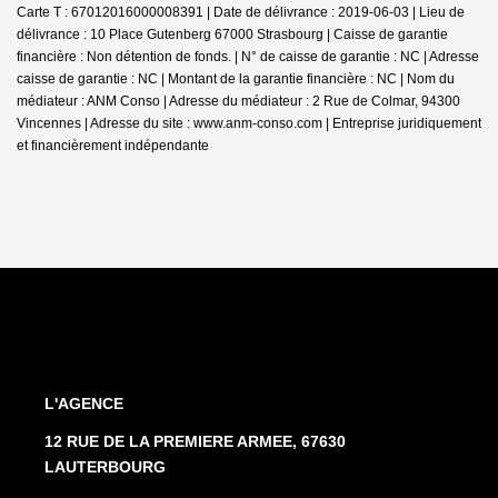
Carte T : 67012016000008391 | Date de délivrance : 2019-06-03 | Lieu de
délivrance : 10 Place Gutenberg 67000 Strasbourg | Caisse de garantie
financière : Non détention de fonds. | N° de caisse de garantie : NC | Adresse
caisse de garantie : NC | Montant de la garantie financière : NC | Nom du
médiateur : ANM Conso | Adresse du médiateur : 2 Rue de Colmar, 94300
Vincennes | Adresse du site :
www.anm-conso.com
|
Entreprise juridiquement
et financièrement indépendante
L'AGENCE
12 RUE DE LA PREMIERE ARMEE, 67630
03.88.94.35.37
LAUTERBOURG