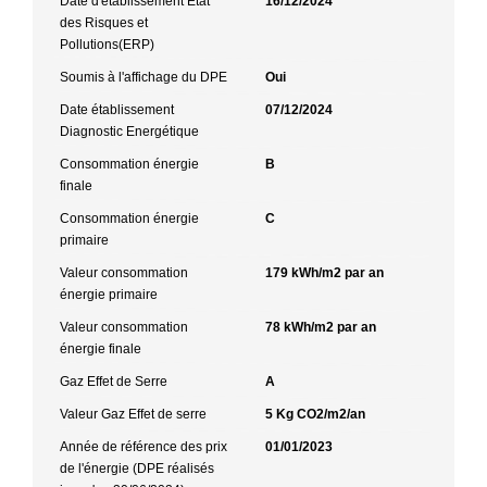
Date d'établissement Etat
16/12/2024
des Risques et
Pollutions(ERP)
Soumis à l'affichage du DPE
Oui
Date établissement
07/12/2024
Diagnostic Energétique
Consommation énergie
B
finale
Consommation énergie
C
primaire
Valeur consommation
179 kWh/m2 par an
énergie primaire
Valeur consommation
78 kWh/m2 par an
énergie finale
Gaz Effet de Serre
A
Valeur Gaz Effet de serre
5 Kg CO2/m2/an
Année de référence des prix
01/01/2023
de l'énergie (DPE réalisés