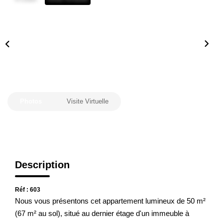
Estimation En Ligne
PRÉSENTATION
CONTACT
03.88.94.35.37
Photos
Visite Virtuelle
agence@immo-alsace.fr
EN
Description
Réf : 603
Nous vous présentons cet appartement lumineux de 50 m²
(67 m² au sol), situé au dernier étage d'un immeuble à