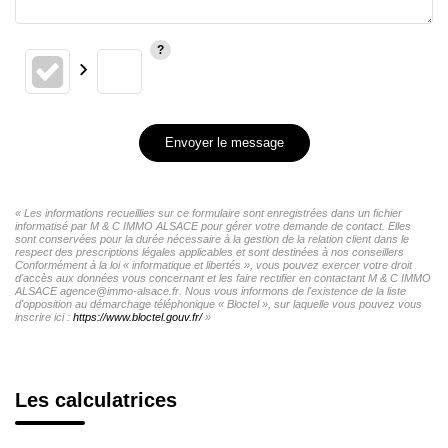
Envoyer le message
« Les informations recueillies sur ce formulaire sont enregistrées dans un fichier
informatisé par M & C IMMO ALSACE pour gérer votre demande de contact. Elles
sont conservées pour la durée nécessaire à la gestion de la relation client dans le
respect des prescriptions légales applicables et sont destinées à nos conseillers
Conformément à la loi « informatique et libertés », vous pouvez exercer votre droit
d'accès aux données vous concernant et les faire rectifier en contactant M & C IMMO
ALSACE agence@immo-alsace.fr. Nous vous informons de l'existence de la liste
d'opposition au démarchage téléphonique « Bloctel », sur laquelle vous pouvez vous
inscrire ici :
https://www.bloctel.gouv.fr/
»
Les calculatrices