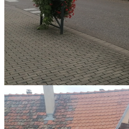
Appartement au coeur d'Oberhausbergen de 61m2 situé au
1er étage d'un petit collectif.
Vous y trouverez un salon séjour de 18.5m2 , parquet bois,
belle luminosité. Une cuisine équipée indépendante de
8.6m2 comprenant de nombreux éléments de rangement
ainsi qu'un four, une plaque au gaz, une hotte, un lave
vaisselle.
Les 2 chambres en enfilade offre une surface de 11m2.
La salle d'eau d'environ 6m2 présente une grande douche,
un meuble vasque et un toilette.
Une cave accompagne ce bien ainsi qu'une cours
extérieure à usage collectif.
Chauffage au gaz compteur individuel.
Les charges de 40€ comprennent : eau froide, ordures
ménagères, électricité des communs.