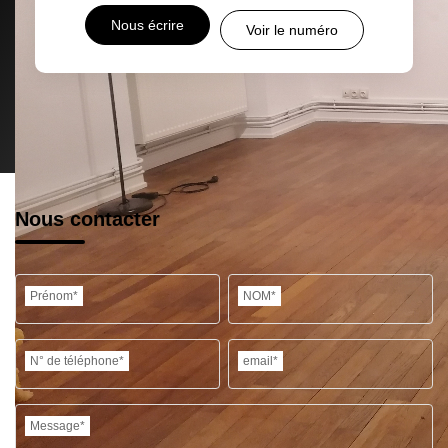
Nous écrire
Voir le numéro
Nous contacter
Prénom*
NOM*
N° de téléphone*
email*
Message*