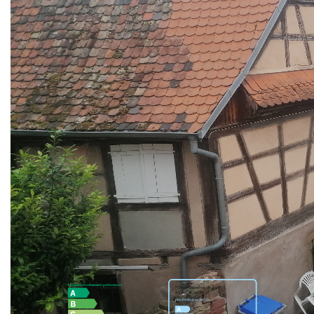
Loyer : 550 + 40€ de charges
DISPONIBLE DE SUITE.
UNE EXCLUSIVITE MetC IMMO ALSACE Sophie Duzert
06.75.25.78.71 sophie.duzert@immo-alsace.fr. Agent
Commercial - Numéro RSAC : 849 881 024 Strasbourg
Dépôt de garantie : 550 €
Honoraires agence : 550 €
Nos honoraires
Nous contacter
Diagnostics énergétiques