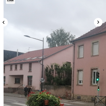
Loué
PRÉSENTATION
CONTACT
03.88.94.35.37
agence@immo-alsace.fr
EN
Description
Réf : 74
En exclusivité !