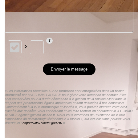
Envoyer le message
« Les informations recueillies sur ce formulaire sont enregistrées dans un fichier
informatisé par M & C IMMO ALSACE pour gérer votre demande de contact. Elles
sont conservées pour la durée nécessaire à la gestion de la relation client dans le
respect des prescriptions légales applicables et sont destinées à nos conseillers
Conformément à la loi « informatique et libertés », vous pouvez exercer votre droit
d'accès aux données vous concernant et les faire rectifier en contactant M & C IMMO
ALSACE agence@immo-alsace.fr. Nous vous informons de l'existence de la liste
d'opposition au démarchage téléphonique « Bloctel », sur laquelle vous pouvez vous
inscrire ici :
https://www.bloctel.gouv.fr/
»