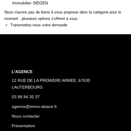
Immobilier SIEGEN
Nous n'avons pas de biens à vous proposer dans la catégorie pour le
PRÉSENTATION
moment , plusieurs options s'offrent à vous :
Transmettez-nous votre demande
CONTACT
03.88.94.35.37
agence@immo-alsace.fr
L'AGENCE
EN
12 RUE DE LA PREMIERE ARMEE, 67630
LAUTERBOURG
03.88.94.35.37
agence@immo-alsace.fr
Nous contacter
Présentation