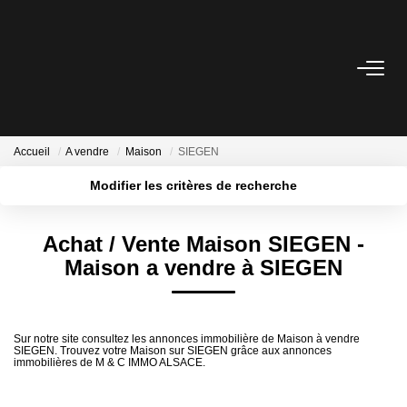
ACHETER
LOUER
Accueil
A vendre
Maison
SIEGEN
Modifier les critères de recherche
VENDRE
Localisation
Type de transaction
Surface min
Avis De Valeur
Achat / Vente Maison SIEGEN -
Type de bien
Maison a vendre à SIEGEN
Estimation En Ligne
Plus de critères
Budget max
Créer une alerte
ESTIMER
Sur notre site consultez les annonces immobilière de Maison à vendre
SIEGEN. Trouvez votre Maison sur SIEGEN grâce aux annonces
immobilières de M & C IMMO ALSACE.
Avis De Valeur
Estimation En Ligne