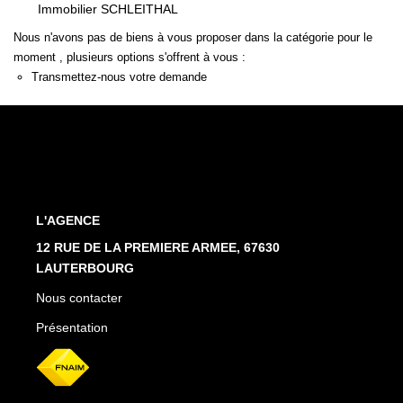
Estimation En Ligne
Immobilier SCHLEITHAL
Nous n'avons pas de biens à vous proposer dans la catégorie pour le
moment , plusieurs options s'offrent à vous :
PRÉSENTATION
Transmettez-nous votre demande
CONTACT
03.88.94.35.37
agence@immo-alsace.fr
L'AGENCE
EN
12 RUE DE LA PREMIERE ARMEE, 67630
LAUTERBOURG
Nous contacter
Présentation