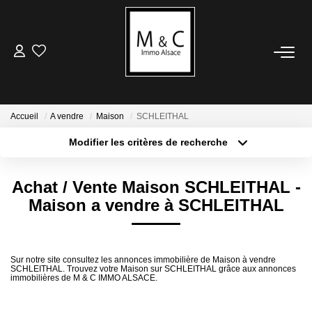
ACHETER
LOUER
Accueil
A vendre
Maison
SCHLEITHAL
Modifier les critères de recherche
Type de transaction
Localisation
VENDRE
Acheter
Localisation
Achat / Vente Maison SCHLEITHAL -
Type de bien
Avis De Valeur
Sélectionnez...
Surface min
Maison a vendre à SCHLEITHAL
Estimation En Ligne
Plus de critères
Budget max
ESTIMER
Sur notre site consultez les annonces immobilière de Maison à vendre
SCHLEITHAL. Trouvez votre Maison sur SCHLEITHAL grâce aux annonces
Créer une alerte
immobilières de M & C IMMO ALSACE.
Avis De Valeur