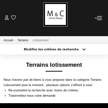
ACHETER
LOUER
Accueil
Terrains
Lotissement
Modifier les critères de recherche
Type de transaction
Localisation
VENDRE
Acheter
Localisation
Terrains lotissement
Type de bien
Avis De Valeur
Sélectionnez...
Surface min
Estimation En Ligne
Nous n'avons pas de biens à vous proposer dans la catégorie Terrains
Plus de critères
Budget max
Lotissement pour le moment , plusieurs options s'offrent à vous :
ESTIMER
Re-soumettre la recherche avec moins de critères.
Créer une alerte
Transmettez-nous votre demande
Avis De Valeur