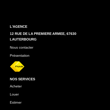
Estimation En Ligne
PRÉSENTATION
L'AGENCE
CONTACT
12 RUE DE LA PREMIERE ARMEE, 67630
LAUTERBOURG
03.88.94.35.37
Nous contacter
agence@immo-alsace.fr
Présentation
EN
NOS SERVICES
Acheter
Louer
Estimer