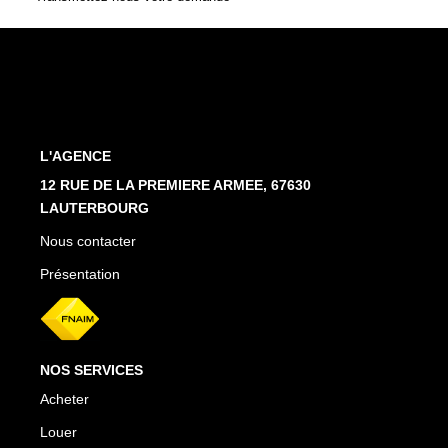
Estimation En Ligne
PRÉSENTATION
CONTACT
L'AGENCE
03.88.94.35.37
12 RUE DE LA PREMIERE ARMEE, 67630
LAUTERBOURG
agence@immo-alsace.fr
Nous contacter
EN
Présentation
NOS SERVICES
Acheter
Louer