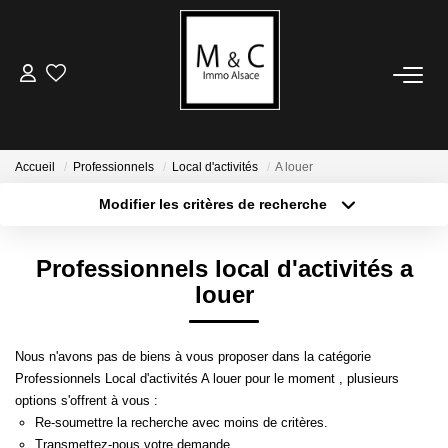
ACHETER
LOUER
Accueil
Professionnels
Local d'activités
A louer
Modifier les critères de recherche
Type de transaction
Localisation
VENDRE
Acheter
Localisation
Professionnels local d'activités a
Type de bien
Avis De Valeur
Sélectionnez...
Surface min
louer
Estimation En Ligne
Plus de critères
Budget max
Nous n'avons pas de biens à vous proposer dans la catégorie
ESTIMER
Professionnels Local d'activités A louer pour le moment , plusieurs
Créer une alerte
options s'offrent à vous :
Avis De Valeur
Re-soumettre la recherche avec moins de critères.
Transmettez-nous votre demande