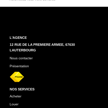
Estimation En Ligne
PRÉSENTATION
CONTACT
L'AGENCE
03.88.94.35.37
12 RUE DE LA PREMIERE ARMEE, 67630
LAUTERBOURG
agence@immo-alsace.fr
Nous contacter
EN
Présentation
NOS SERVICES
Acheter
Louer