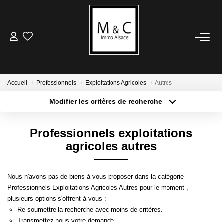
ACHETER
LOUER
Accueil
Professionnels
Exploitations Agricoles
Autres
Modifier les critères de recherche
Type de transaction
Localisation
VENDRE
Acheter
Localisation
Professionnels exploitations
Type de bien
Avis De Valeur
Sélectionnez...
Surface min
agricoles autres
Estimation En Ligne
Plus de critères
Budget max
Nous n'avons pas de biens à vous proposer dans la catégorie
ESTIMER
Professionnels Exploitations Agricoles Autres pour le moment ,
Créer une alerte
plusieurs options s'offrent à vous :
Avis De Valeur
Re-soumettre la recherche avec moins de critères.
Transmettez-nous votre demande