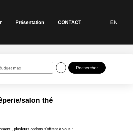
EN
r
Présentation
CONTACT
Budget max
êperie/salon thé
ent , plusieurs options s'offrent à vous :