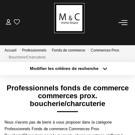
ACHETER
LOUER
Accueil
Professionnels
Fonds de commerce
Commerces Prox.
Boucherie/Charcuterie
VENDRE
Modifier les critères de recherche
Type de transaction
Localisation
Acheter
Localisation
Avis De Valeur
Professionnels fonds de commerce
Type de bien
Estimation En Ligne
Sélectionnez...
Surface min
commerces prox.
boucherie/charcuterie
Plus de critères
Budget max
ESTIMER
Nous n'avons pas de biens à vous proposer dans la catégorie
Créer une alerte
Avis De Valeur
Professionnels Fonds de commerce Commerces Prox.