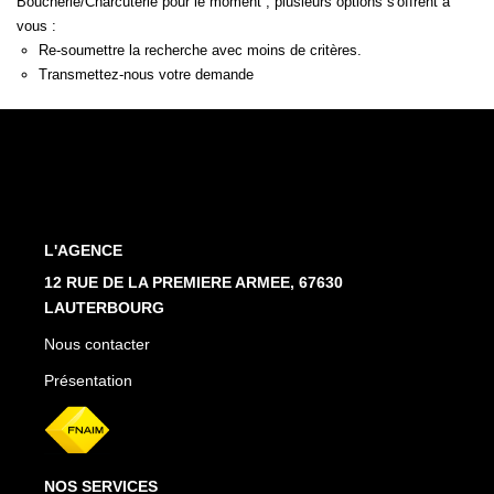
Boucherie/Charcuterie pour le moment , plusieurs options s'offrent à
Estimation En Ligne
vous :
Re-soumettre la recherche avec moins de critères.
Transmettez-nous votre demande
PRÉSENTATION
CONTACT
03.88.94.35.37
agence@immo-alsace.fr
L'AGENCE
12 RUE DE LA PREMIERE ARMEE, 67630
EN
LAUTERBOURG
Nous contacter
Présentation
NOS SERVICES