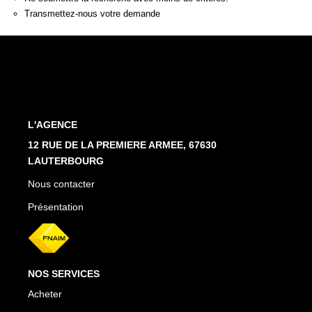
Estimation En Ligne
Transmettez-nous votre demande
PRÉSENTATION
CONTACT
L'AGENCE
03.88.94.35.37
12 RUE DE LA PREMIERE ARMEE, 67630
agence@immo-alsace.fr
LAUTERBOURG
Nous contacter
EN
Présentation
NOS SERVICES
Acheter