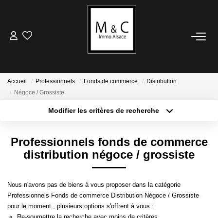
ACHETER
LOUER
Accueil
Professionnels
Fonds de commerce
Distribution
Négoce / Grossiste
VENDRE
Modifier les critères de recherche
Type de transaction
Localisation
Acheter
Localisation
Avis De Valeur
Professionnels fonds de commerce
Type de bien
Estimation En Ligne
Sélectionnez...
Surface min
distribution négoce / grossiste
Plus de critères
Budget max
ESTIMER
Nous n'avons pas de biens à vous proposer dans la catégorie
Professionnels Fonds de commerce Distribution Négoce / Grossiste
Créer une alerte
Avis De Valeur
pour le moment , plusieurs options s'offrent à vous :
Re-soumettre la recherche avec moins de critères.