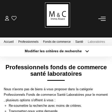
ACHETER
LOUER
Accueil
Professionnels
Fonds de commerce
Santé
Laboratoires
Modifier les critères de recherche
Type de transaction
Localisation
VENDRE
Acheter
Localisation
Professionnels fonds de commerce
Type de bien
Avis De Valeur
Sélectionnez...
Surface min
santé laboratoires
Estimation En Ligne
Plus de critères
Budget max
Nous n'avons pas de biens à vous proposer dans la catégorie
ESTIMER
Professionnels Fonds de commerce Santé Laboratoires pour le moment
Créer une alerte
, plusieurs options s'offrent à vous :
Avis De Valeur
Re-soumettre la recherche avec moins de critères.
Transmettez-nous votre demande