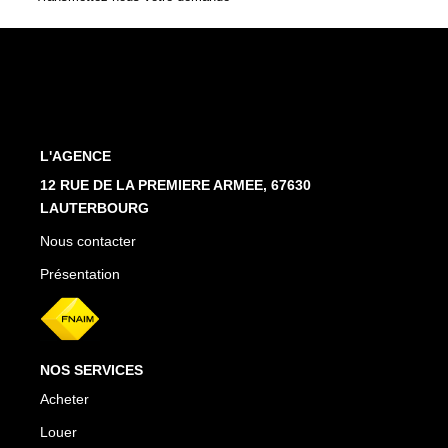
Estimation En Ligne
PRÉSENTATION
CONTACT
L'AGENCE
03.88.94.35.37
12 RUE DE LA PREMIERE ARMEE, 67630
LAUTERBOURG
agence@immo-alsace.fr
Nous contacter
EN
Présentation
NOS SERVICES
Acheter
Louer