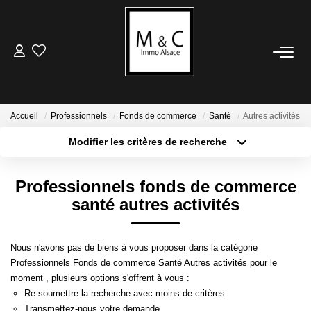
ACHETER
LOUER
Accueil
Professionnels
Fonds de commerce
Santé
Autres activités
Modifier les critères de recherche
Type de transaction
Localisation
VENDRE
Acheter
Localisation
Professionnels fonds de commerce
Type de bien
Avis De Valeur
Sélectionnez...
Surface min
santé autres activités
Estimation En Ligne
Plus de critères
Budget max
Nous n'avons pas de biens à vous proposer dans la catégorie
ESTIMER
Professionnels Fonds de commerce Santé Autres activités pour le
Créer une alerte
moment , plusieurs options s'offrent à vous :
Avis De Valeur
Re-soumettre la recherche avec moins de critères.
Transmettez-nous votre demande