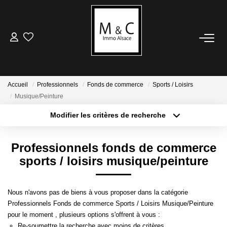
ACHETER
LOUER
Accueil
Professionnels
Fonds de commerce
Sports / Loisirs
Musique/Peinture
VENDRE
Modifier les critères de recherche
Type de transaction
Localisation
Acheter
Localisation
Avis De Valeur
Professionnels fonds de commerce
Type de bien
Estimation En Ligne
Sélectionnez...
Surface min
sports / loisirs musique/peinture
Plus de critères
Budget max
ESTIMER
Nous n'avons pas de biens à vous proposer dans la catégorie
Professionnels Fonds de commerce Sports / Loisirs Musique/Peinture
Créer une alerte
Avis De Valeur
pour le moment , plusieurs options s'offrent à vous :
Re-soumettre la recherche avec moins de critères.