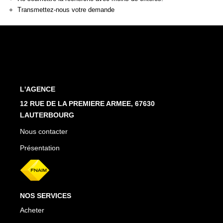
Estimation En Ligne
Transmettez-nous votre demande
PRÉSENTATION
CONTACT
L'AGENCE
03.88.94.35.37
12 RUE DE LA PREMIERE ARMEE, 67630
agence@immo-alsace.fr
LAUTERBOURG
Nous contacter
EN
Présentation
NOS SERVICES
Acheter