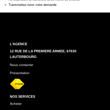
Estimation En Ligne
Transmettez-nous votre demande
PRÉSENTATION
CONTACT
L'AGENCE
03.88.94.35.37
12 RUE DE LA PREMIERE ARMEE, 67630
agence@immo-alsace.fr
LAUTERBOURG
Nous contacter
EN
Présentation
NOS SERVICES
Acheter