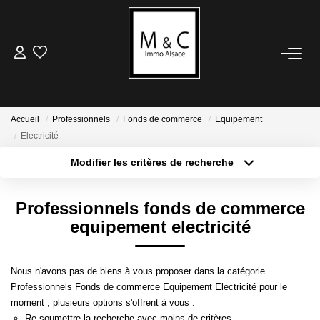
ACHETER
LOUER
Accueil
Professionnels
Fonds de commerce
Equipement
Electricité
VENDRE
Modifier les critères de recherche
Type de transaction
Localisation
Acheter
Localisation
Avis De Valeur
Professionnels fonds de commerce
Type de bien
Estimation En Ligne
Sélectionnez...
Surface min
equipement electricité
Plus de critères
Budget max
ESTIMER
Nous n'avons pas de biens à vous proposer dans la catégorie
Professionnels Fonds de commerce Equipement Electricité pour le
Créer une alerte
Avis De Valeur
moment , plusieurs options s'offrent à vous :
Re-soumettre la recherche avec moins de critères.