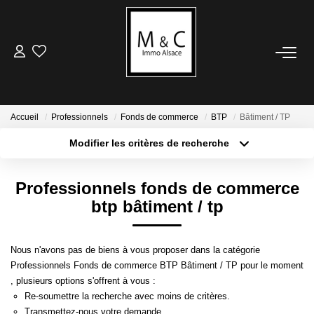
ACHETER
LOUER
Accueil
Professionnels
Fonds de commerce
BTP
Bâtiment / TP
Modifier les critères de recherche
Type de transaction
Localisation
VENDRE
Acheter
Localisation
Professionnels fonds de commerce
Type de bien
Avis De Valeur
Sélectionnez...
Surface min
btp bâtiment / tp
Estimation En Ligne
Plus de critères
Budget max
Nous n'avons pas de biens à vous proposer dans la catégorie
ESTIMER
Professionnels Fonds de commerce BTP Bâtiment / TP pour le moment
Créer une alerte
, plusieurs options s'offrent à vous :
Avis De Valeur
Re-soumettre la recherche avec moins de critères.
Transmettez-nous votre demande