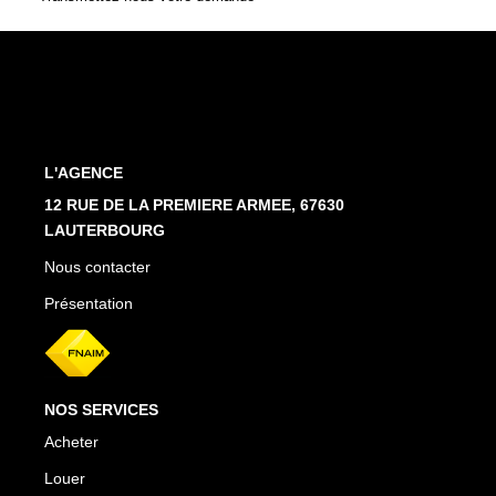
Estimation En Ligne
PRÉSENTATION
CONTACT
L'AGENCE
03.88.94.35.37
12 RUE DE LA PREMIERE ARMEE, 67630
LAUTERBOURG
agence@immo-alsace.fr
Nous contacter
EN
Présentation
NOS SERVICES
Acheter
Louer