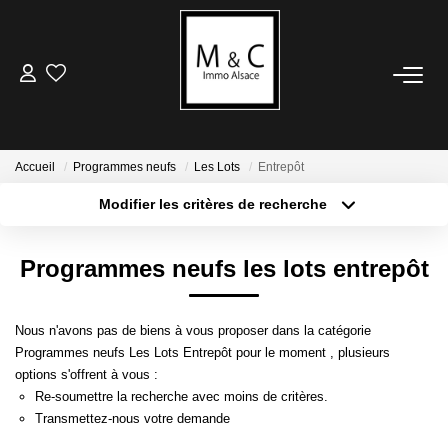
ACHETER
LOUER
Accueil
Programmes neufs
Les Lots
Entrepôt
Modifier les critères de recherche
Type de transaction
Localisation
VENDRE
Acheter
Localisation
Programmes neufs les lots entrepôt
Type de bien
Avis De Valeur
Sélectionnez...
Surface min
Estimation En Ligne
Nous n'avons pas de biens à vous proposer dans la catégorie
Plus de critères
Budget max
Programmes neufs Les Lots Entrepôt pour le moment , plusieurs
ESTIMER
options s'offrent à vous :
Créer une alerte
Re-soumettre la recherche avec moins de critères.
Transmettez-nous votre demande
Avis De Valeur