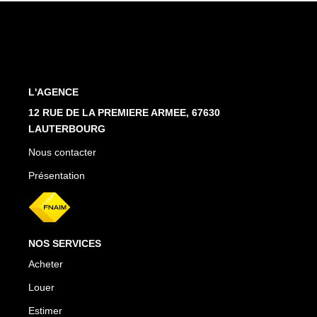
Estimation En Ligne
PRÉSENTATION
L'AGENCE
CONTACT
12 RUE DE LA PREMIERE ARMEE, 67630
LAUTERBOURG
03.88.94.35.37
agence@immo-alsace.fr
Nous contacter
Présentation
EN
NOS SERVICES
Acheter
Louer
Estimer